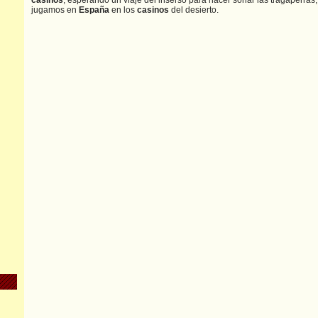
casinos
, esperando un viaje del inserso para hacer sonar las tragaperras, 
jugamos en
España
en los
casinos
del desierto.