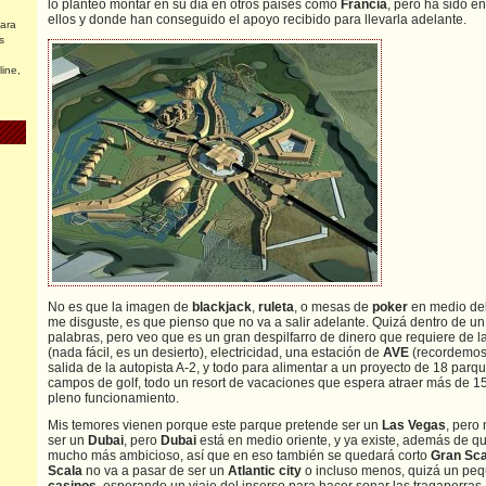
lo planteó montar en su día en otros paises como
Francia
, pero ha sido e
ellos y donde han conseguido el apoyo recibido para llevarla adelante.
para
s
line,
No es que la imagen de
blackjack
,
ruleta
, o mesas de
poker
en medio del
me disguste, es que pienso que no va a salir adelante. Quizá dentro de 
palabras, pero veo que es un gran despilfarro de dinero que requiere de la
(nada fácil, es un desierto), electricidad, una estación de
AVE
(recordemos
salida de la autopista A-2, y todo para alimentar a un proyecto de 18 parq
campos de golf, todo un resort de vacaciones que espera atraer más de 15
pleno funcionamiento.
Mis temores vienen porque este parque pretende ser un
Las Vegas
, pero
ser un
Dubai
, pero
Dubai
está en medio oriente, y ya existe, además de 
mucho más ambicioso, así que en eso también se quedará corto
Gran Sca
Scala
no va a pasar de ser un
Atlantic city
o incluso menos, quizá un pe