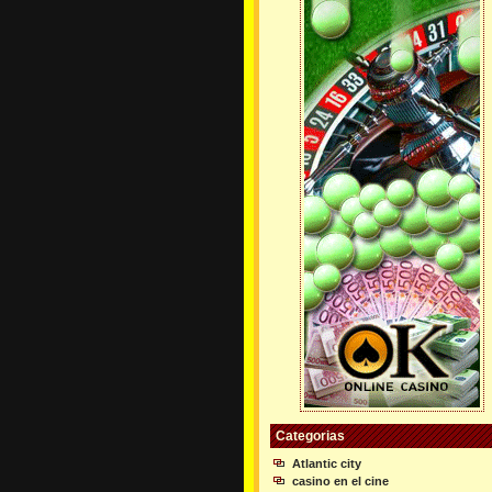
Categorias
Atlantic city
casino en el cine